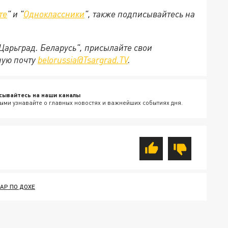
те
" и "
Одноклассники
", также подписывайтесь на
"Царьград. Беларусь", присылайте свои
ную почту
belorussia@Tsargrad.TV
.
сывайтесь на наши каналы
ыми узнавайте о главных новостях и важнейших событиях дня.
АР ПО ДОХЕ