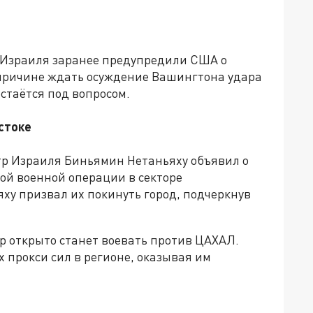
 Израиля заранее предупредили США о
й причине ждать осуждение Вашингтона удара
стаётся под вопросом.
стоке
тр Израиля Биньямин Нетаньяху объявил о
ой военной операции в секторе
яху призвал их покинуть город, подчеркнув
ар открыто станет воевать против ЦАХАЛ.
х прокси сил в регионе, оказывая им