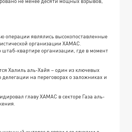
ировано не менее десяти мощных взрывов,
ью операции являлись высокопоставленные
ристической организации ХАМАС.
о штаб-квартире организации, где в момент
ся Халиль аль-Хайя – один из ключевых
 делегации на переговорах о заложниках и
ировал главу ХАМАС в секторе Газа аль-
жения.
шенный интерес в связи с со слухами о