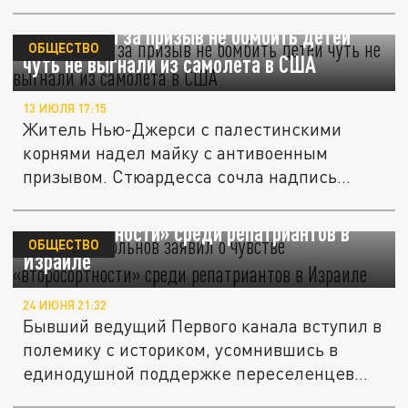
США.
Палестинца за призыв не бомбить детей
ОБЩЕСТВО
чуть не выгнали из самолета в США
13 ИЮЛЯ 17:15
Житель Нью-Джерси с палестинскими
корнями надел майку с антивоенным
призывом. Стюардесса сочла надпись...
Антон Привольнов заявил о чувстве
«второсортности» среди репатриантов в
ОБЩЕСТВО
Израиле
24 ИЮНЯ 21:32
Бывший ведущий Первого канала вступил в
полемику с историком, усомнившись в
единодушной поддержке переселенцев...