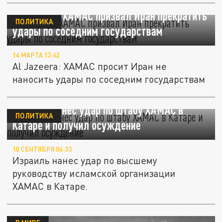
Al Jazeera: ХАМАС призвал Иран прекратить
ПОЛИТИКА
удары по соседним государствам
14 МАРТА 13:42
Al Jazeera: ХАМАС просит Иран не
наносить удары по соседним государствам
Израиль нанес удар по штабу ХАМАС в
ПОЛИТИКА
Катаре и получил осуждение
10 СЕНТЯБРЯ 06:33
Израиль нанес удар по высшему
руководству исламской организации
ХАМАС в Катаре.