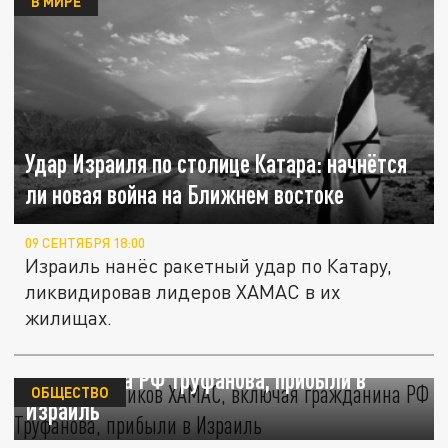
В МИРЕ
Удар Израиля по столице Катара: начнётся
ли новая война на Ближнем востоке
09 СЕНТЯБРЯ 18:00
Израиль нанёс ракетный удар по Катару,
ликвидировав лидеров ХАМАС в их
жилищах.
Трое заложников ХАМАС, включая
гражданина РФ Труфанова, прибыли в
ОБЩЕСТВО
Израиль