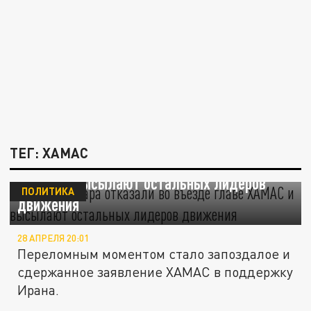
ТЕГ: ХАМАС
Власти Катара отказали во въезде главе
ХАМАС и высылают остальных лидеров
ПОЛИТИКА
движения
28 АПРЕЛЯ 20:01
Переломным моментом стало запоздалое и
сдержанное заявление ХАМАС в поддержку
Ирана.