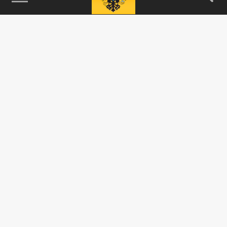
115093, г. Москва, переулок Партийный,
д.1, к.57, стр.3, эт.1, пом.I, ком.45