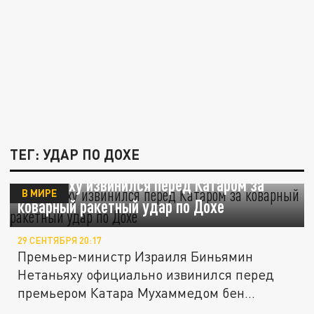
ТЕГ: УДАР ПО ДОХЕ
Нетаньяху извинился перед Катаром за
В МИРЕ
коварный ракетный удар по Дохе
29 СЕНТЯБРЯ 20:17
Премьер-министр Израиля Биньямин
Нетаньяху официально извинился перед
премьером Катара Мухаммедом бен...