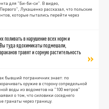
нта для "Би-би-си". В видео,
ервого", Лукашенко рассказал, что польские
нтов, которые пытались перейти через
х поливать в нарушение всех норм и
 Вы туда ядохимикаты подмешали,
тараканов травят и сорную растительность
как бывший пограничник знает: по
орачивать оружие в сторону сопредельной
нной воды из водометов на "100 метров"
аявил о том, что силовики соседнего
е гранаты через границу.