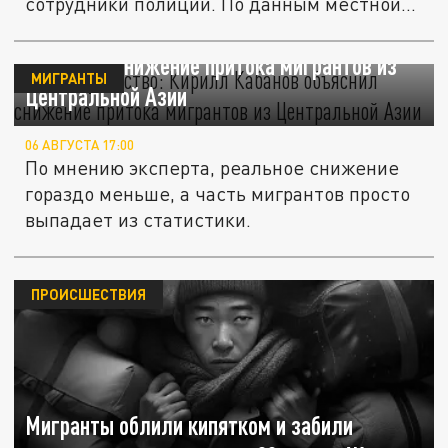
сотрудники полиции. По данным местной...
"Некое лукавство": Кирилл Кабанов
объяснил снижение притока мигрантов из
МИГРАНТЫ
Центральной Азии
06 АВГУСТА 17:00
По мнению эксперта, реальное снижение
гораздо меньше, а часть мигрантов просто
выпадает из статистики.
ПРОИСШЕСТВИЯ
Мигранты облили кипятком и забили