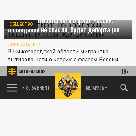
Мигрант вытирала ноги о флаг России.
ОБЩЕСТВО
Оправдания не спасли, будет депортация
03 АВГУСТА 18:34
В Нижегородской области мигрантка
вытирала ноги о коврик с флагом России.
18+
АВТОРИЗАЦИЯ
ПОЛИТИКА
85.64 BRENT
БЕЛАРУСЬ
Прорыв мигрантов в Сеуту расколол