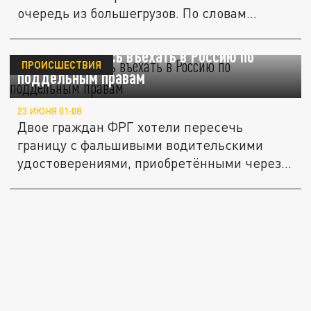
очередь из большегрузов. По словам...
Немцы пытались въехать в Россию по
ПРОИСШЕСТВИЯ
поддельным правам
23 ИЮНЯ 01:08
Двое граждан ФРГ хотели пересечь
границу с фальшивыми водительскими
удостоверениями, приобретёнными через...