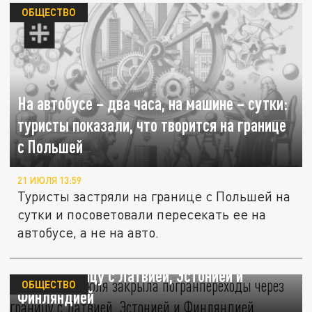
ОБЩЕСТВО
На автобусе – два часа, на машине – сутки:
туристы показали, что творится на границе
с Польшей
21 ИЮЛЯ 13:59
Туристы застряли на границе с Польшей на
сутки и посоветовали пересекать ее на
автобусе, а не на авто.
Россия с 1 июля закрыла погранпереходы
через границу с Латвией, Эстонией и
ОБЩЕСТВО
Финляндией