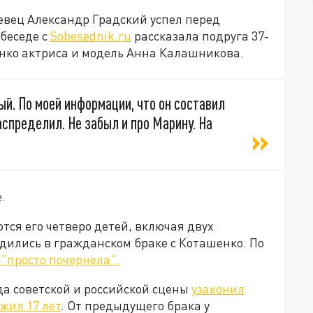
евец Александр Градский успел перед
 беседе с
Sobesednik.ru
рассказала подруга 37-
нко актриса и модель Анна Калашникова.
й. По моей информации, что он составил
аспределил. Не забыл и про Марину. На
.
ся его четверо детей, включая двух
одились в гражданском браке с Коташенко. По
 "просто почернела".
да советской и российской сцены
узаконил
ожил 17 лет
. От предыдущего брака у