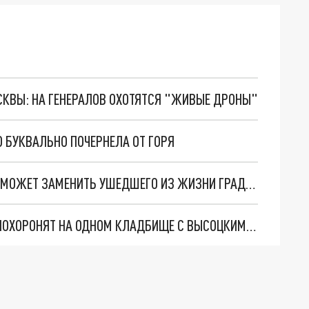
ОСКВЫ: НА ГЕНЕРАЛОВ ОХОТЯТСЯ "ЖИВЫЕ ДРОНЫ"
 БУКВАЛЬНО ПОЧЕРНЕЛА ОТ ГОРЯ
ПЕВИЦА ПЕЛАГЕЯ ВЫСКАЗАЛАСЬ О ТОМ, КТО СМОЖЕТ ЗАМЕНИТЬ УШЕДШЕГО ИЗ ЖИЗНИ ГРАДСКОГО В ШОУ "ГОЛОС"
АЛЕКСАНДРА ГРАДСКОГО ВОПРЕКИ ЕГО ВОЛЕ ПОХОРОНЯТ НА ОДНОМ КЛАДБИЩЕ С ВЫСОЦКИМ И ЕСЕНИНЫМ