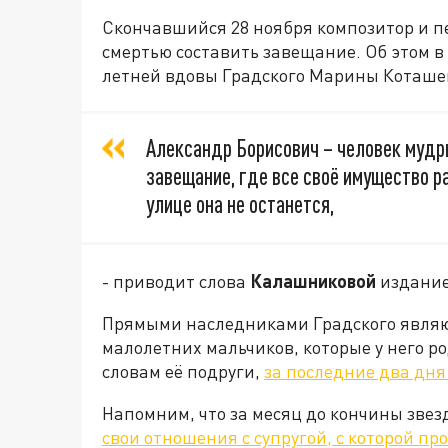
Скончавшийся 28 ноября композитор и п
смертью составить завещание. Об этом в
летней вдовы Градского Марины Коташе
Александр Борисович – человек мудры
завещание, где все своё имущество р
улице она не останется,
- приводит слова
Калашниковой
издание
Прямыми наследниками Градского являют
малолетних мальчиков, которые у него р
словам её подруги,
за последние два дня
Напомним, что за месяц до кончины звез
свои отношения с супругой, с которой пр