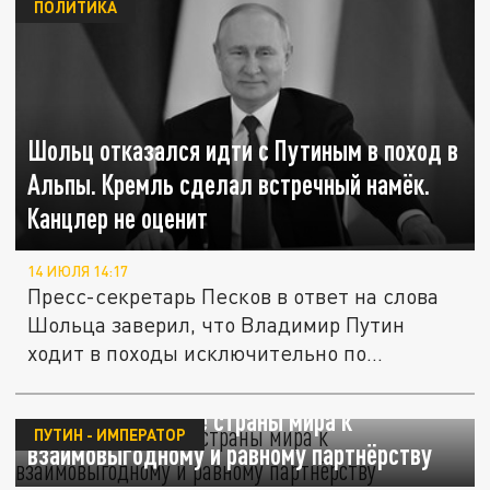
ПОЛИТИКА
Шольц отказался идти с Путиным в поход в
Альпы. Кремль сделал встречный намёк.
Канцлер не оценит
14 ИЮЛЯ 14:17
Пресс-секретарь Песков в ответ на слова
Шольца заверил, что Владимир Путин
ходит в походы исключительно по...
Путин призвал все страны мира к
ПУТИН - ИМПЕРАТОР
взаимовыгодному и равному партнёрству