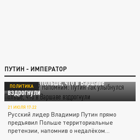
ПУТИН - ИМПЕРАТОР
Подзабыли? Напомним: Путин так
улыбнулся Польше, что в Варшаве
ПОЛИТИКА
вздрогнули
21 ИЮЛЯ 17:22
Русский лидер Владимир Путин прямо
предъявил Польше территориальные
претензии, напомнив о недалёком
прошлом....