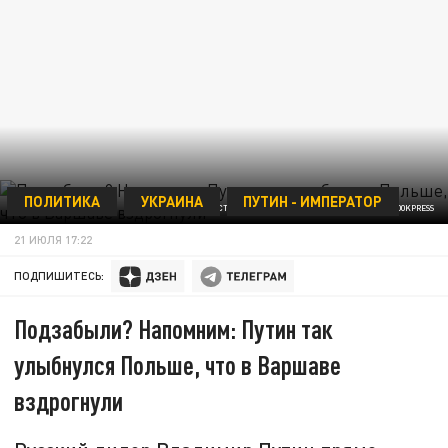
ПОЛИТИКА
УКРАИНА
ПУТИН - ИМПЕРАТОР
VICTOR LISITSYN, ВИКТОР ЛИСИЦЫН//GLOBALLOOKPRESS
21 ИЮЛЯ 17:22
ПОДПИШИТЕСЬ:
Подзабыли? Напомним: Путин так
улыбнулся Польше, что в Варшаве
вздрогнули