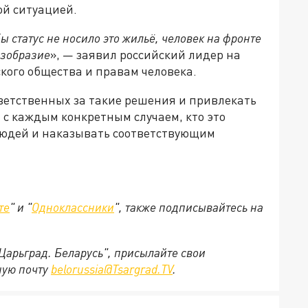
ой ситуацией.
бы статус не носило это жильё, человек на фронте
езобразие
», — заявил российский лидер на
кого общества и правам человека.
ветственных за такие решения и привлекать
 с каждым конкретным случаем, кто это
людей и наказывать соответствующим
те
" и "
Одноклассники
", также подписывайтесь на
"Царьград. Беларусь", присылайте свои
ную почту
belorussia@Tsargrad.TV
.