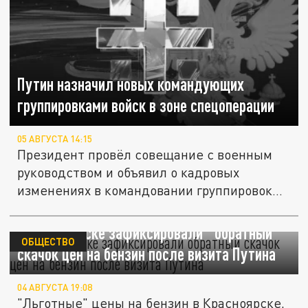
Путин назначил новых командующих
группировками войск в зоне спецоперации
05 АВГУСТА 14:15
Президент провёл совещание с военным
руководством и объявил о кадровых
изменениях в командовании группировок
в...
В Красноярске зафиксировали "обратный"
ОБЩЕСТВО
скачок цен на бензин после визита Путина
04 АВГУСТА 19:08
"Льготные" цены на бензин в Красноярске,