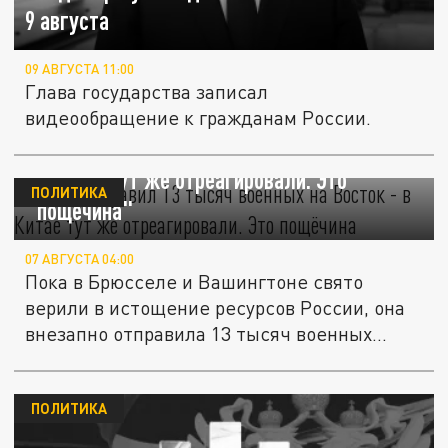
9 августа
09 АВГУСТА 11:00
Глава государства записал
видеообращение к гражданам России.
Путин отправил 13 тысяч военных на Восток
- в Китае тут же отреагировали. Это
ПОЛИТИКА
"пощёчина"
07 АВГУСТА 04:00
Пока в Брюсселе и Вашингтоне свято
верили в истощение ресурсов России, она
внезапно отправила 13 тысяч военных...
ПОЛИТИКА