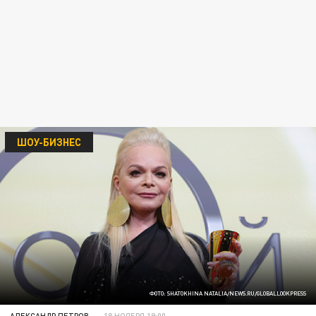
ШОУ-БИЗНЕС
ФОТО: SHATOKHINA NATALIA/NEWS.RU/GLOBALLOOKPRESS
АЛЕКСАНДР ПЕТРОВ
18 НОЯБРЯ 19:00