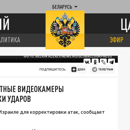
БЕЛАРУСЬ
ИЙ
Ц
АЛИТИКА
ЭФИР
ФОТО: BELKIN ALEXEY/NEWS.RU/GLOBALLOOKPRESS
ПОДПИШИТЕСЬ:
СТНЫЕ ВИДЕОКАМЕРЫ
КИ УДАРОВ
Израиле для корректировки атак, сообщает