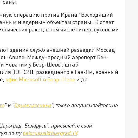
страны.
военную операцию против Ирана "Восходящий
оенным и ядерным объектам страны. В ответ
стических ракет, в том числе гиперзвуковыми
ют здания служб внешней разведки Моссад
ель-Авиве, Международный аэропорт Бен-
 и Неватим у Беэр-Шевы, штаб
ля (IDF C4I), разведцентр в Гав-Ям, военный
е,
офис Microsoft в Беэр-Шеве
и др.
те
" и "
Одноклассники
", также подписывайтесь на
"Царьград. Беларусь", присылайте свои
ную почту
belorussia@Tsargrad.TV
.