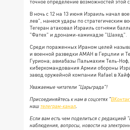
точное определение возможностей этой 
В ночь с 12 на 13 июня Израиль начал 
лев", нанеся удары по стратегическим в
Тегеран атаковал Израиль сотнями балли
"Фатех" и дронами-камикадзе "Шахед".
Среди пораженных Ираном целей называ
и военной разведки АМАН в Герцлии и Т
Гуриона; авиабазы Пальмахим Тель-Ноф,
киберкомандования Армии обороны Израи
завод оружейной компании Rafael в Хайф
Уважаемые читатели "Царьграда"!
Присоединяйтесь к нам в соцсетях "
ВКонтак
наш
телеграм-канал
.
Если вам есть чем поделиться с редакцией 
наблюдения, вопросы, новости на электрон