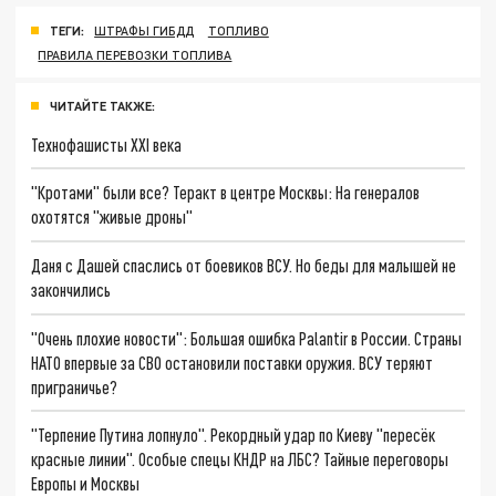
ТЕГИ:
ШТРАФЫ ГИБДД
ТОПЛИВО
ПРАВИЛА ПЕРЕВОЗКИ ТОПЛИВА
ЧИТАЙТЕ ТАКЖЕ:
Технофашисты XXI века
"Кротами" были все? Теракт в центре Москвы: На генералов
охотятся "живые дроны"
Даня с Дашей спаслись от боевиков ВСУ. Но беды для малышей не
закончились
"Очень плохие новости": Большая ошибка Palantir в России. Страны
НАТО впервые за СВО остановили поставки оружия. ВСУ теряют
приграничье?
"Терпение Путина лопнуло". Рекордный удар по Киеву "пересёк
красные линии". Особые спецы КНДР на ЛБС? Тайные переговоры
Европы и Москвы