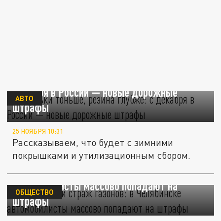
Кошельки тоньше, резина глубже: с
декабря в России — новые дорожные
АВТО
штрафы
25 НОЯБРЯ 10:31
Рассказываем, что будет с зимними
покрышками и утилизационным сбором.
Электронный страж газонов: в Челябинске
автомобилисты массово попадают на
ОБЩЕСТВО
штрафы