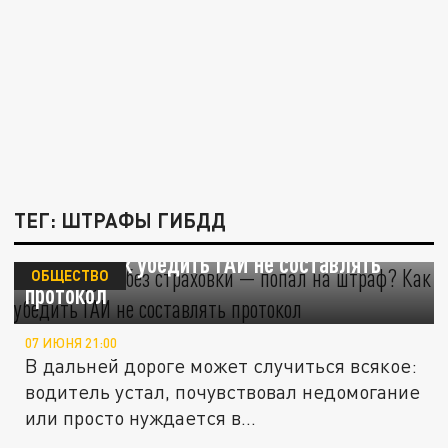
ТЕГ: ШТРАФЫ ГИБДД
Сел за руль без страховки — попал на
штраф? Как убедить ГАИ не составлять
ОБЩЕСТВО
протокол
07 ИЮНЯ 21:00
В дальней дороге может случиться всякое:
водитель устал, почувствовал недомогание
или просто нуждается в...