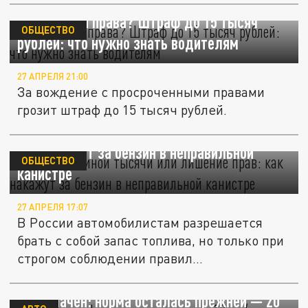
Просрочили права? Штраф до 15 тысяч
ОБЩЕСТВО
рублей: что нужно знать водителям
27 АПРЕЛЯ 21:00
За вождение с просроченными правами
грозит штраф до 15 тысяч рублей.
Две с половиной тысячи или лишение прав:
как накажут за бензин в неправильной
ОБЩЕСТВО
канистре
27 АПРЕЛЯ 17:07
В России автомобилистам разрешается
брать с собой запас топлива, но только при
строгом соблюдении правил...
Фейк о штрафах за превышение на 10 км/ч
разоблачён: норма осталась прежней — 20