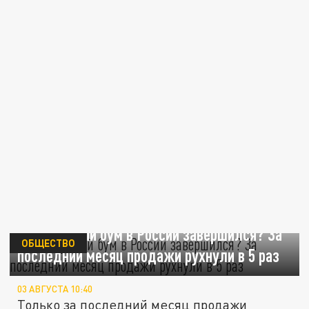
Канистровый бум в России завершился? За
ОБЩЕСТВО
последний месяц продажи рухнули в 5 раз
03 АВГУСТА 10:40
Только за последний месяц продажи