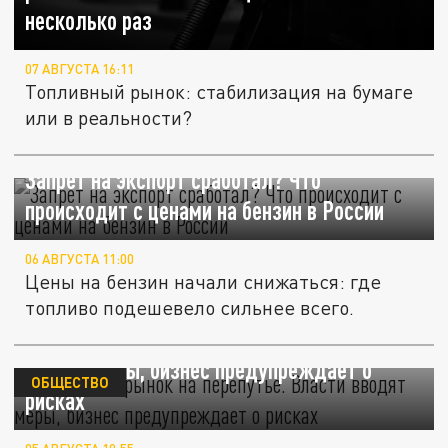
несколько раз
07 АВГУСТА 16:11
Топливный рынок: стабилизация на бумаге
или в реальности?
Запрет на экспорт сработал? Что
происходит с ценами на бензин в России
06 АВГУСТА 11:00
Цены на бензин начали снижаться: где
топливо подешевело сильнее всего.
Топливный рынок на перепутье. Власти
вводят меры, бизнес предупреждает о
ОБЩЕСТВО
рисках