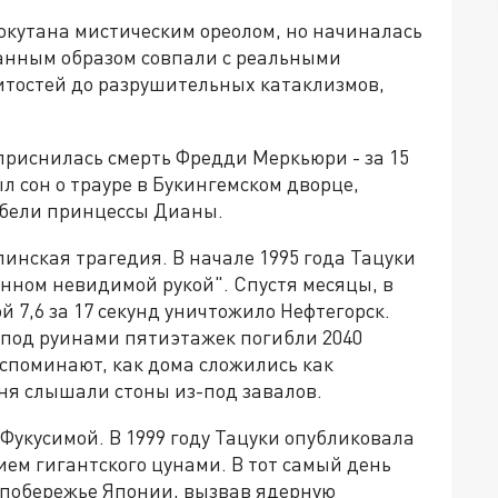
окутана мистическим ореолом, но начиналась
ранным образом совпали с реальными
итостей до разрушительных катаклизмов,
ы приснилась смерть Фредди Меркьюри - за 15
ыл сон о трауре в Букингемском дворце,
ибели принцессы Дианы.
инская трагедия. В начале 1995 года Тацуки
енном невидимой рукой". Спустя месяцы, в
й 7,6 за 17 секунд уничтожило Нефтегорск.
 под руинами пятиэтажек погибли 2040
споминают, как дома сложились как
ня слышали стоны из-под завалов.
Фукусимой. В 1999 году Тацуки опубликовала
ием гигантского цунами. В тот самый день
 побережье Японии, вызвав ядерную