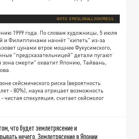
ФОТО: X99/GLOBALLOOKPRESS
нию 1999 года. По словам художницы, 5 июля
ией и Филиппинами начнёт "кипеть" из-за
вызовет цунами втрое мощнее Фукусимского,
ные "предсказательницей" детали пугают
я зона смерти" охватит Японию, Тайвань,
ова.
зоне сейсмического риска (вероятность
ет - 80%), наука отрицает возможность
 - чистая спекуляция, считает сейсмолог
том, что будет землетрясение и
крывать нечего. Землетрясение в Японии