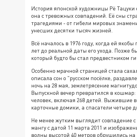
История японской художницы Рё Тацуки 
она с тревожных совпадений. Её сны ст
трагедиями - от гибели мировых знамен
унесших десятки тысяч жизней.
Всё началось в 1976 году, когда ей якоб
лет до реальной даты его ухода. Позже б
который будто бы стал предвестником г
Особенно мрачной страницей стала сахал
описала сон о "русском посёлке, раздавл
ночь на 28 мая, землетрясение магнитудо
Выпускной вечер превратился в кошмар:
человек, включая 268 детей. Выжившие в
карточные домики, а спасатели четыре д
Не менее жутким выглядит совпадение с 
мангу с датой 11 марта 2011 и изображен
волны высотой 40 метров обрушились на