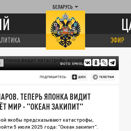
БЕЛАРУСЬ
ИЙ
Ц
АЛИТИКА
ЭФИР
Е
ФОТО: X99/GLOBALLOOKPRESS
ПОДПИШИТЕСЬ:
РОВ. ТЕПЕРЬ ЯПОНКА ВИДИТ
ЁТ МИР - "ОКЕАН ЗАКИПИТ"
орой якобы предсказывают катастрофы,
йти 5 июля 2025 года: "Океан закипит".