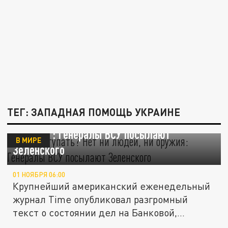
ТЕГ: ЗАПАДНАЯ ПОМОЩЬ УКРАИНЕ
"Чем наступать? Нет ни людей, ни
оружия": Генералы ВСУ посылают
В МИРЕ
Зеленского
01 НОЯБРЯ 06:00
Крупнейший американский еженедельный
журнал Time опубликовал разгромный
текст о состоянии дел на Банковой,...