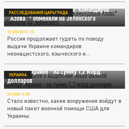
Турецкий гамбит Эрдогана: Командиров
РАССЛЕДОВАНИЯ ЦАРЬГРАДА
"Азова"* обменяли на Зеленского
13 ИЮЛЯ 01:15
Россия продолжает гудеть по поводу
выдачи Украине командиров
неонацистского, языческого и
сатанинского...
США объявили о выделении новой военной
помощи Украине - на сумму 1,2 млрд
УКРАИНА
долларов
09 МАЯ 16:50
Стало известно, какие вооружения войдут в
новый пакет военной помощи США для
Украины.