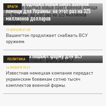
Пентагон одобрил новый пакет военной
ВРАГИ
помощи для Украины: на этот раз на 325
миллионов долларов
19 АПРЕЛЯ 21:35
Вашингтон продолжает снабжать ВСУ
оружием.
В Hugo Boss пошьют форму для ВСУ
ПОЛИТИКА
16 ЯНВАРЯ 15:01
Известная немецкая компания передаст
украинским боевикам сотню тысяч
комплектов военной формы.