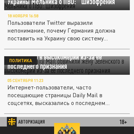
Украины Мельника о ПВО: "Шизофрения"
18 НОЯБРЯ 16:58
Пользователи Twitter выразили
непонимание, почему Германия должна
поставить на Украину свою систему...
Читатели Daily Mail обвинили жену
Зеленского в высокомерии из-за её
ПОЛИТИКА
последнего признания
05 СЕНТЯБРЯ 11:23
Интернет-пользователи, часто
посещающие страницы Daily Mail в
соцсетях, высказались о последнем
заявлении...
Эксперт Евсеев назвал надёжный способ
18+
АВТОРИЗАЦИЯ
ПОЛИТИКА
лишить Украину западной поддержки