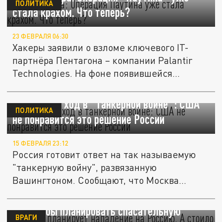
ПОЛИТИКА
стала крахом. Что теперь?
23 ФЕВРАЛЯ 06:30
Хакеры заявили о взломе ключевого IT-
партнёра Пентагона – компании Palantir
Technologies. На фоне появившейся...
Теперь наш ход в "танкерной войне": США
ПОЛИТИКА
не понравится это решение России
15 ФЕВРАЛЯ 23:12
Россия готовит ответ на так называемую
"танкерную войну", развязанную
Вашингтоном. Сообщают, что Москва...
Польша планирует нападение на Россию. А
стоило бы планировать спасательную
ВРАГИ