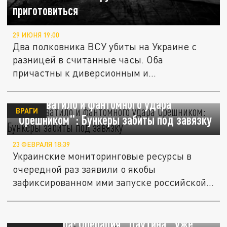
приготовиться
29 ИЮНЯ 19:00
Два полковника ВСУ убиты на Украине с
разницей в считанные часы. Оба
причастны к диверсионным и...
Киеву хватило и фантомного удара
ВРАГИ
"Орешником": Бункеры забиты под завязку
23 ФЕВРАЛЯ 18:39
Украинские мониторинговые ресурсы в
очередной раз заявили о якобы
зафиксированном ими запуске российской...
Год до удара: Операция "Паутина" уже