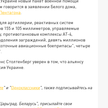
Украине новый пакет военной помощи
м говорится в заявлении Белого дома,
Пентагона
.
ы для артиллерии, реактивных систем
ов 155 и 105 миллиметров, управляемые
y, противотанковые комплексы AT-4,
одоления заграждений, девять миллионов
окоточные авиационные боеприпасы", четыре
.
нс Столтенберг уверен в том, что альянсу
ия Украине.
те
" и "
Одноклассники
", также подписывайтесь на
"Царьград. Беларусь", присылайте свои