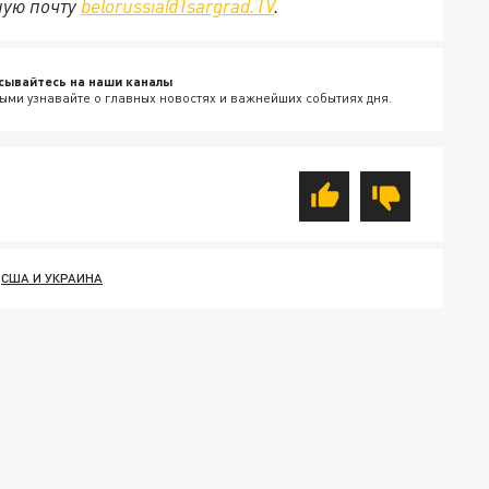
ную почту
belorussia@Tsargrad.TV
.
сывайтесь на наши каналы
ыми узнавайте о главных новостях и важнейших событиях дня.
США И УКРАИНА