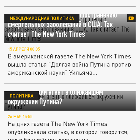
опубликован...
Путин способствовал распространению
МЕЖДУНАРОДНАЯ ПОЛИТИКА
смертельных заболеваний в США. Так
считает The New York Times
15 АПРЕЛЯ 00:05
В американской газете The New York Times
вышла статья "Долгая война Путина против
американской науки" Уильяма...
Американский агент в ближайшем
ПОЛИТИКА
окружении Путина?
26 МАЯ 15:55
На днях газета The New York Times
опубликовала статью, в которой говорится,
что в ближайшем окружении...