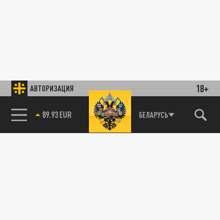
18+
АВТОРИЗАЦИЯ
89.93 EUR
БЕЛАРУСЬ
Пулитцер «стрелял» в Трампа
В МИРЕ