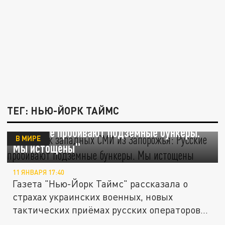
ТЕГ: НЬЮ-ЙОРК ТАЙМС
Репортаж западных СМИ из Запорожья:
"Русские пробивают подземные бункеры.
В МИРЕ
Мы истощены"
11 ЯНВАРЯ 17:40
Газета "Нью-Йорк Таймс" рассказала о
страхах украинских военных, новых
тактических приёмах русских операторов...