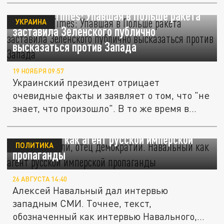
New York Times: Упавшая в Польше ракета
УКРАИНА
заставила Зеленского публично
высказаться против Запада
19 НОЯБРЯ 09:57
Украинский президент отрицает
очевидные факты и заявляет о том, что "не
знает, что произошло". В то же время в...
"Гигант мысли, отец демократии".
Навальный как агент русской имперской
ПОЛИТИКА
пропаганды
26 АВГУСТА 14:40
Алексей Навальный дал интервью
западным СМИ. Точнее, текст,
обозначенный как интервью Навального,