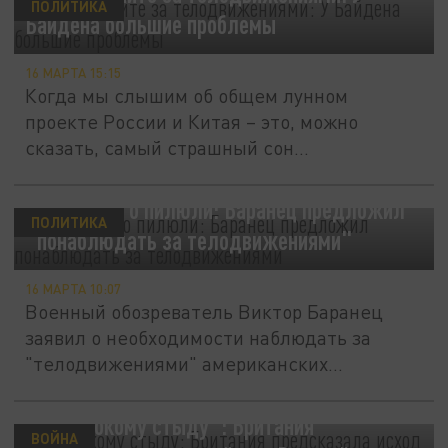
ПОЛИТИКА
Байдена большие проблемы
16 МАРТА 15:15
Когда мы слышим об общем лунном
проекте России и Китая – это, можно
сказать, самый страшный сон
Вашингтона....
Байден и его пилюли: Баранец предложил
ПОЛИТИКА
"понаблюдать за телодвижениями"
16 МАРТА 10:07
Военный обозреватель Виктор Баранец
заявил о необходимости наблюдать за
"телодвижениями" американских
властей,...
"К глубокому стыду": Британия
ВОЙНА