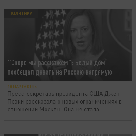
ПОЛИТИКА
"Скоро мы расскажем": Белый дом
пообещал давить на Россию напрямую
18 МАРТА 01:54
Пресс-секретарь президента США Джен
Псаки рассказала о новых ограничениях в
отношении Москвы. Она не стала...
Понаблюдайте за телодвижениями: У