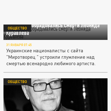
На Украине обрадовались смерти Леонида
ОБЩЕСТВО
Куравлёва
31 ЯНВАРЯ 07:45
Украинские националисты с сайта
"Миротворец " устроили глумление над
смертью всенародно любимого артиста.
ОБЩЕСТВО