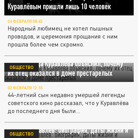
Куравлёвым пришли лишь 10 человек
04 ФЕВРАЛЯ 08:45
Народный любимец не хотел пышных
проводов, и церемония прощания с ним
прошла более чем скромно.
Сын Леонида Куравлёва объяснил, почему
ОБЩЕСТВО
их отец оказался в доме престарелых
02 ФЕВРАЛЯ 12:10
44-летний сын недавно умершей легенды
советского кино рассказал, что у Куравлёва
до последнего дня были...
Леонид Куравлёв: биография, даты жизни и
ОБЩЕСТВО