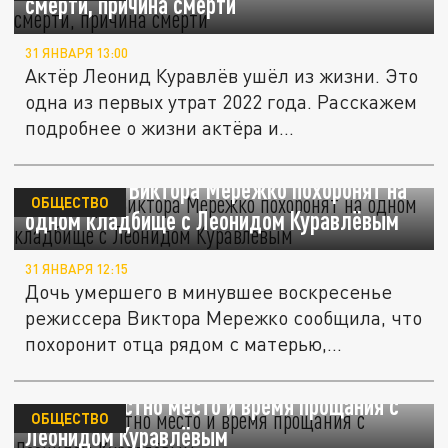
смерти, причина смерти
31 ЯНВАРЯ 13:00
Актёр Леонид Куравлёв ушёл из жизни. Это
одна из первых утрат 2022 года. Расскажем
подробнее о жизни актёра и...
Режиссёра Виктора Мережко похоронят на
ОБЩЕСТВО
одном кладбище с Леонидом Куравлёвым
31 ЯНВАРЯ 12:15
Дочь умершего в минувшее воскресенье
режиссера Виктора Мережко сообщила, что
похоронит отца рядом с матерью,...
Стало известно место и время прощания с
ОБЩЕСТВО
Леонидом Куравлёвым