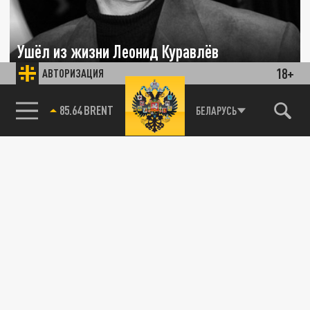
Ушёл из жизни Леонид Куравлёв
18+
АВТОРИЗАЦИЯ
30 ЯНВАРЯ 21:05
Ему было 85 лет.
85.64 BRENT
БЕЛАРУСЬ
ОБЩЕСТВО
Названа дата похорон Леонида Куравлёва