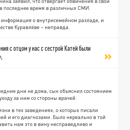
чина заявил, что отвергает обвинения в свой
е в последнее время в различных СМИ.
о информация о внутрисемейном разладе, и
естве Куравлёве – неправда.
ния с отцом у нас с сестрой Катей были
,
следние дни не дома, сын объяснил состоянием
ходу за ним со стороны врачей.
жизни в тех заведениях, о которых писали
й и его диагнозами. Было нереально в той
авить нам это в вину несправедливо и