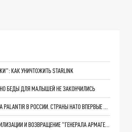
ТКИ": КАК УНИЧТОЖИТЬ STARLINK
. НО БЕДЫ ДЛЯ МАЛЫШЕЙ НЕ ЗАКОНЧИЛИСЬ
"ОЧЕНЬ ПЛОХИЕ НОВОСТИ": БОЛЬШАЯ ОШИБКА PALANTIR В РОССИИ. СТРАНЫ НАТО ВПЕРВЫЕ ЗА СВО ОСТАНОВИЛИ ПОСТАВКИ ОРУЖИЯ. ВСУ ТЕРЯЮТ ПРИГРАНИЧЬЕ?
ТРИ ГЛАВНЫХ ИНСАЙДА ОБ СВО. ОТМЕНА МОБИЛИЗАЦИИ И ВОЗВРАЩЕНИЕ "ГЕНЕРАЛА АРМАГЕДДОНА"? ОТЛИЧНЫЕ НОВОСТИ, КОТОРЫЕ ЖДАЛИ ВСЕ