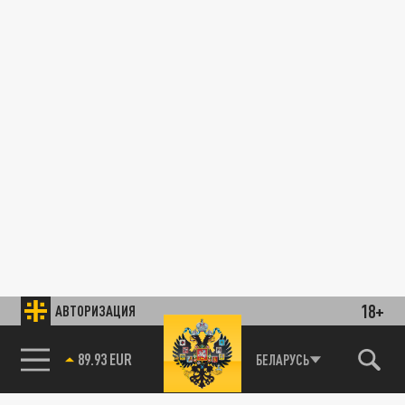
18+
АВТОРИЗАЦИЯ
89.93 EUR
БЕЛАРУСЬ
Колючка от мигрантов не спасает, но дает