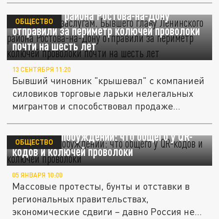
Получил по заслугам. Бывшего главу
Ленинского района Ростова-на-Дону
ОБЩЕСТВО
отправили за периметр колючей проволоки
почти на шесть лет
13 СЕНТЯБРЯ 11:20
Бывший чиновник "крышевал" с компанией
силовиков торговые ларьки нелегальных
мигрантов и способствовал продаже...
Из лучших побуждений: что общего у QR-
ОБЩЕСТВО
кодов и колючей проволоки
05 ЯНВАРЯ 10:00
Массовые протесты, бунты и отставки в
региональных правительствах,
экономические сдвиги – давно Россия не...