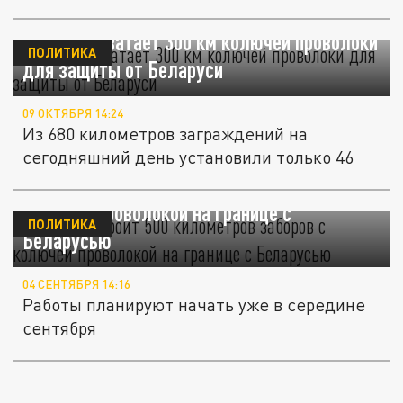
Литве не хватает 300 км колючей проволоки
ПОЛИТИКА
для защиты от Беларуси
09 ОКТЯБРЯ 14:24
Из 680 километров заграждений на
сегодняшний день установили только 46
Литва построит 500 километров заборов с
колючей проволокой на границе с
ПОЛИТИКА
Беларусью
04 СЕНТЯБРЯ 14:16
Работы планируют начать уже в середине
сентября