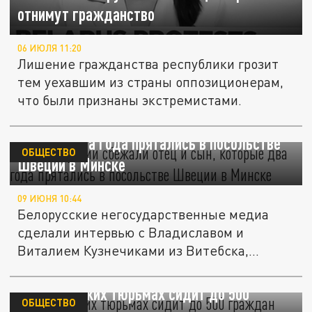
отнимут гражданство
06 ИЮЛЯ 11:20
Лишение гражданства республики грозит
тем уехавшим из страны оппозиционерам,
что были признаны экстремистами.
Из Белоруссии сбежали отец и сын,
которые два года прятались в посольстве
ОБЩЕСТВО
Швеции в Минске
09 ИЮНЯ 10:44
Белорусские негосударственные медиа
сделали интервью с Владиславом и
Виталием Кузнечиками из Витебска,
которые...
В белорусских тюрьмах сидит до 500
ОБЩЕСТВО