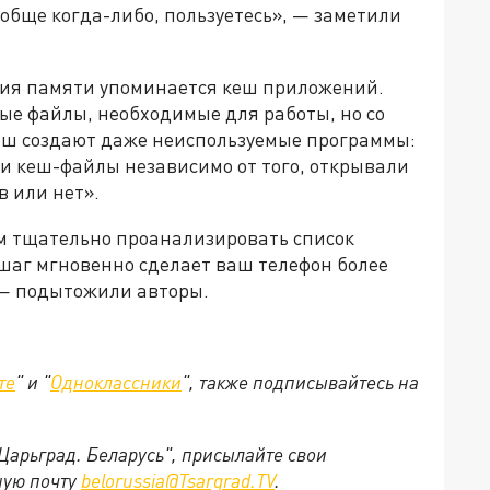
обще когда-либо, пользуетесь», — заметили
ния памяти упоминается кеш приложений.
е файлы, необходимые для работы, но со
еш создают даже неиспользуемые программы:
и кеш-файлы независимо от того, открывали
в или нет».
м тщательно проанализировать список
шаг мгновенно сделает ваш телефон более
— подытожили авторы.
те
" и "
Одноклассники
", также подписывайтесь на
"Царьград. Беларусь", присылайте свои
ную почту
belorussia@Tsargrad.TV
.