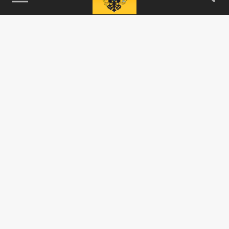
115093, г. Москва, переулок Партийный,
д.1, к.57, стр.3, эт.1, пом.I, ком.45