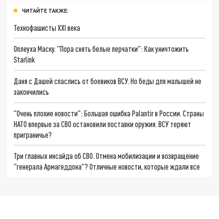
ЧИТАЙТЕ ТАКЖЕ:
Технофашисты XXI века
Оплеуха Маску. "Пора снять белые перчатки": Как уничтожить
Starlink
Даня с Дашей спаслись от боевиков ВСУ. Но беды для малышей не
закончились
"Очень плохие новости": Большая ошибка Palantir в России. Страны
НАТО впервые за СВО остановили поставки оружия. ВСУ теряют
приграничье?
Три главных инсайда об СВО. Отмена мобилизации и возвращение
"генерала Армагеддона"? Отличные новости, которые ждали все