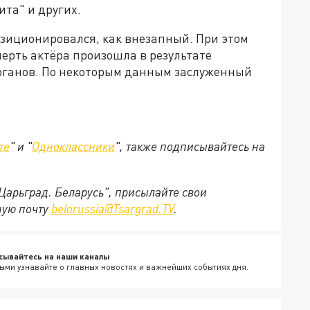
ита" и других.
озиционировался, как внезапный. При этом
мерть актёра произошла в результате
рганов. По некоторым данным заслуженный
.
те
" и "
Одноклассники
", также подписывайтесь на
"Царьград. Беларусь", присылайте свои
ную почту
belorussia@Tsargrad.TV
.
сывайтесь на наши каналы
ыми узнавайте о главных новостях и важнейших событиях дня.