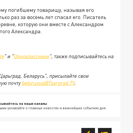
ему погибшему товарищу, называя его
ько раз за восемь лет спасал его. Писатель
ревне, которую они вместе с Александром
ятого Александра.
те
" и "
Одноклассники
", также подписывайтесь на
"Царьград. Беларусь", присылайте свои
ную почту
belorussia@Tsargrad.TV
.
сывайтесь на наши каналы
ыми узнавайте о главных новостях и важнейших событиях дня.