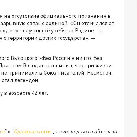
я на отсутствие официального признания в
разрывную связь с родиной. «Он отличался от
ху, кто получил всё у себя на Родине… а
я с территории других государств», —
ого Высоцкого: «Без России я ничто. Без
. При этом Володин напомнил, что при жизни
 не принимали в Союз писателей. Несмотря
 стал легендой.
 в возрасте 42 лет.
те
" и "
Одноклассники
", также подписывайтесь на