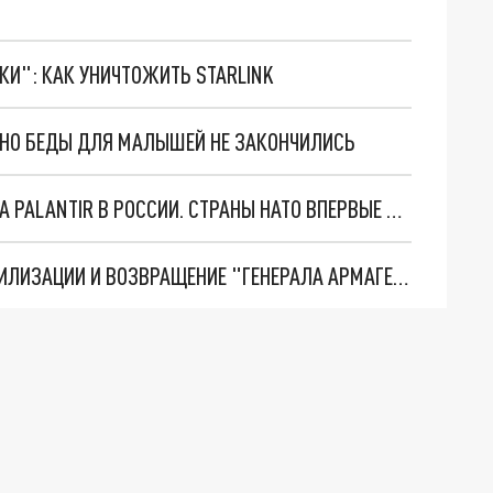
ТКИ": КАК УНИЧТОЖИТЬ STARLINK
. НО БЕДЫ ДЛЯ МАЛЫШЕЙ НЕ ЗАКОНЧИЛИСЬ
"ОЧЕНЬ ПЛОХИЕ НОВОСТИ": БОЛЬШАЯ ОШИБКА PALANTIR В РОССИИ. СТРАНЫ НАТО ВПЕРВЫЕ ЗА СВО ОСТАНОВИЛИ ПОСТАВКИ ОРУЖИЯ. ВСУ ТЕРЯЮТ ПРИГРАНИЧЬЕ?
ТРИ ГЛАВНЫХ ИНСАЙДА ОБ СВО. ОТМЕНА МОБИЛИЗАЦИИ И ВОЗВРАЩЕНИЕ "ГЕНЕРАЛА АРМАГЕДДОНА"? ОТЛИЧНЫЕ НОВОСТИ, КОТОРЫЕ ЖДАЛИ ВСЕ