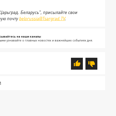
"Царьград. Беларусь", присылайте свои
ную почту
belorussia@Tsargrad.TV
.
сывайтесь на наши каналы
ыми узнавайте о главных новостях и важнейших событиях дня.
Й