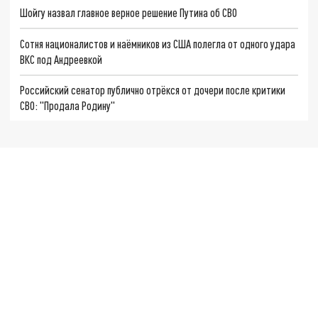
Шойгу назвал главное верное решение Путина об СВО
Сотня националистов и наёмников из США полегла от одного удара
ВКС под Андреевкой
Российский сенатор публично отрёкся от дочери после критики
СВО: "Продала Родину"