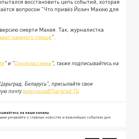
опытался восстановить цепь событий, которая
даётся вопросом "Что привёз Йозич Макею для
версию смерти Макея. Так, журналистка
ывает намного проще
".
те
" и "
Одноклассники
", также подписывайтесь на
"Царьград. Беларусь", присылайте свои
ную почту
belorussia@Tsargrad.TV
.
сывайтесь на наши каналы
ыми узнавайте о главных новостях и важнейших событиях дня.