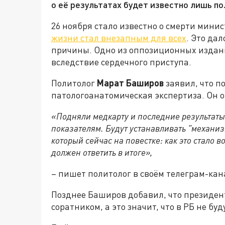
о её результатах будет известно лишь п
26 ноября стало известно о смерти мини
жизни стал внезапным для всех
. Это да
причины. Одно из оппозиционных издани
вследствие сердечного приступа.
Политолог
Марат Баширов
заявил, что п
патологоанатомическая экспертиза. Он от
«Подняли медкарту и последние результаты
показателям. Будут устанавливать "механиз
который сейчас на повестке: как это стало 
должен ответить в итоге»,
– пишет политолог в своём телеграм-кан
Позднее Баширов добавил, что президен
соратником, а это значит, что в РБ не б