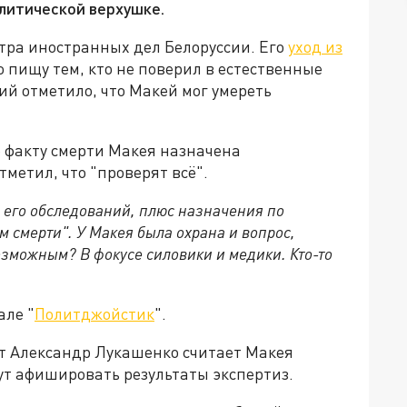
олитической верхушке.
стра иностранных дел Белоруссии. Его
уход из
ло пищу тем, кто не поверил в естественные
й отметило, что Макей мог умереть
о факту смерти Макея назначена
метил, что "проверят всё".
 его обследований, плюс назначения по
м смерти". У Макея была охрана и вопрос,
возможным? В фокусе силовики и медики. Кто-то
але "
Политджойстик
".
т Александр Лукашенко считает Макея
удут афишировать результаты экспертиз.