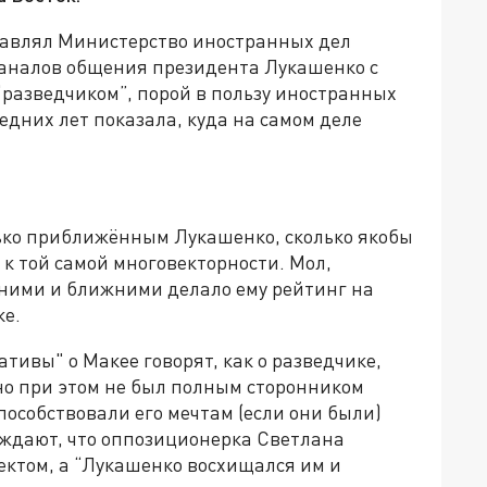
главлял Министерство иностранных дел
 каналов общения президента Лукашенко с
“разведчиком”, порой в пользу иностранных
едних лет показала, куда на самом деле
лько приближённым Лукашенко, сколько якобы
 к той самой многовекторности. Мол,
ними и ближними делало ему рейтинг на
ке.
тивы" о Макее говорят, как о разведчике,
 но при этом не был полным сторонником
особствовали его мечтам (если они были)
рждают, что оппозиционерка Светлана
ектом, а “Лукашенко восхищался им и