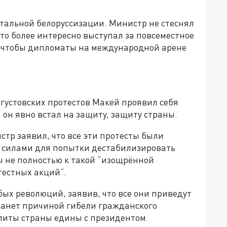
отальной белоруссизации. Министр не стеснял
то более интересно выступал за повсеместное
л, чтобы дипломаты на международной арене
августовских протестов Макей проявил себя
 он явно встал на защиту, защиту страны.
стр заявил, что все эти протесты были
силами для попытки дестабилизировать
вы не полностью к такой “изощрённой
тестных акций”.
бых революций, заявив, что все они приведут
станет причиной гибели гражданского
 элиты страны едины с президентом.