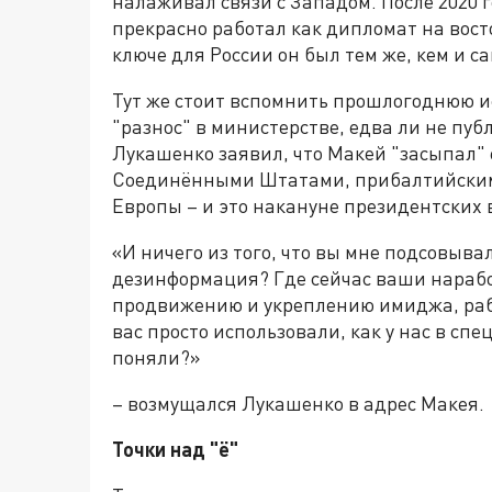
налаживал связи с Западом. После 2020 
прекрасно работал как дипломат на вост
ключе для России он был тем же, кем и 
Тут же стоит вспомнить прошлогоднюю и
"разнос" в министерстве, едва ли не публ
Лукашенко заявил, что Макей "засыпал"
Соединёнными Штатами, прибалтийским
Европы – и это накануне президентских 
«И ничего из того, что вы мне подсовывал
дезинформация? Где сейчас ваши нарабо
продвижению и укреплению имиджа, раб
вас просто использовали, как у нас в спе
поняли?»
– возмущался Лукашенко в адрес Макея.
Точки над "ё"