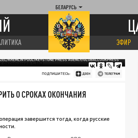
БЕЛАРУСЬ
ИЙ
Ц
АЛИТИКА
ЭФИР
TZEL/KREMLIN POOL/KEYSTONE PRESS AGENCY/GLOBALLOOKPRESS
ПОДПИШИТЕСЬ:
РИТЬ О СРОКАХ ОКОНЧАНИЯ
цоперация завершится тогда, когда русские
ности.