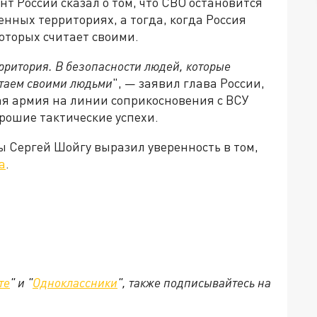
т России сказал о том, что СВО остановится
енных территориях, а тогда, когда Россия
оторых считает своими.
ерритория. В безопасности людей, которые
итаем своими людьми
", — заявил глава России,
ая армия на линии соприкосновения с ВСУ
орошие тактические успехи.
ы Сергей Шойгу выразил уверенность в том,
а
.
те
" и "
Одноклассники
", также подписывайтесь на