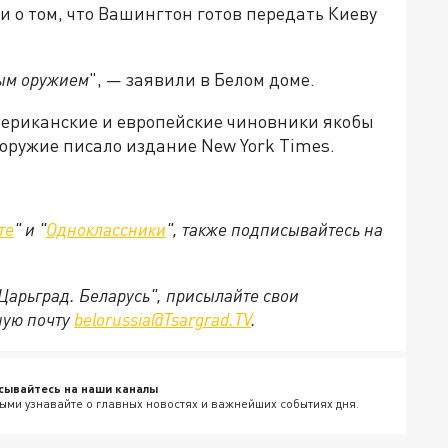
и о том, что Вашингтон готов передать Киеву
ным оружием
", — заявили в Белом доме.
американские и европейские чиновники якобы
оружие писало издание New York Times.
те
" и "
Одноклассники
", также подписывайтесь на
"Царьград. Беларусь", присылайте свои
ную почту
belorussia@Tsargrad.TV
.
сывайтесь на наши каналы
ыми узнавайте о главных новостях и важнейших событиях дня.