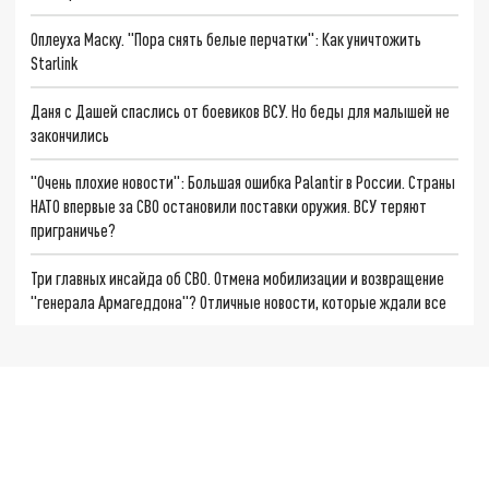
Оплеуха Маску. "Пора снять белые перчатки": Как уничтожить
Starlink
Даня с Дашей спаслись от боевиков ВСУ. Но беды для малышей не
закончились
"Очень плохие новости": Большая ошибка Palantir в России. Страны
НАТО впервые за СВО остановили поставки оружия. ВСУ теряют
приграничье?
Три главных инсайда об СВО. Отмена мобилизации и возвращение
"генерала Армагеддона"? Отличные новости, которые ждали все