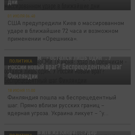
дни
01 ИЮЛЯ 06:40
США предупредили Киев о массированном
ударе в ближайшие 72 часа и возможном
применении «Орешника».
Главное в иноСМИ 18 июня: "Удар по
"Орешникам" - остался лишь один". У
ПОЛИТИКА
России новый враг? Беспрецедентный шаг
Финляндии
18 ИЮНЯ 11:00
Финляндия пошла на беспрецедентный
шаг. Прямо вблизи русских границ –
ядерная угроза. Украина ликует – "у...
Срочно. "Бегите из Киева!": Удар