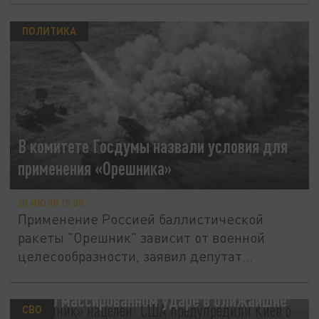
ПОЛИТИКА
В комитете Госдумы назвали условия для
применения «Орешника»
20 ИЮЛЯ 15:08
Применение Россией баллистической
ракеты "Орешник" зависит от военной
целесообразности, заявил депутат
Госдумы...
«Орешник» нацелен: США предупредили
Киев о массированном ударе в ближайшие
СВО