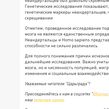
неандертальцев был довольно скромным, 
Генетические исследования показывают,
генетические маркеры неандертальцев, 
скрещивании.
Отметим, проведенное исследование под
мозга не являются единственным опред
Неандертальцы и Homo sapiens предста
способности не сильно различались.
Для полного понимания причин исчезно
дальнейшие исследования. Важно учитыв
мозга, но и численность популяций, ми
изменения и социальные взаимодействи
Уважаемые читатели "Царьграда"!
Присоединяйтесь к нам в соцсетях "
ВКонтак
наш
телеграм-канал
.