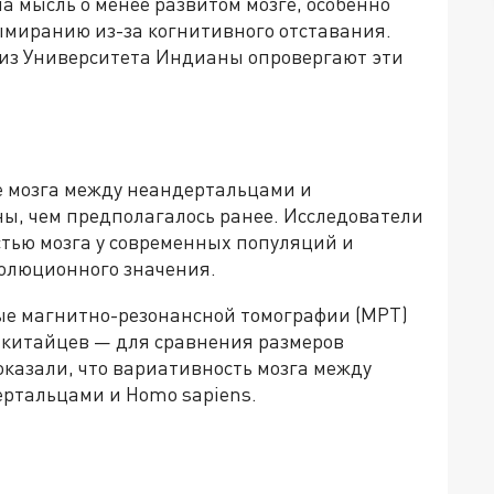
а мысль о менее развитом мозге, особенно
вымиранию из-за когнитивного отставания.
 из Университета Индианы опровергают эти
ре мозга между неандертальцами и
ы, чем предполагалось ранее. Исследователи
стью мозга у современных популяций и
волюционного значения.
ые магнитно-резонансной томографии (МРТ)
 китайцев — для сравнения размеров
оказали, что вариативность мозга между
ртальцами и Homo sapiens.