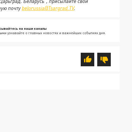
"Царьград. Беларусь", присылайте свои
ную почту
belorussia@Tsargrad.TV
.
сывайтесь на наши каналы
ыми узнавайте о главных новостях и важнейших событиях дня.