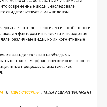
что могло способствовать их уязвимости.
 что современные люди унаследовали
что свидетельствует о межвидовом
чёркивает, что морфологические особенности
еляющим фактором интеллекта и поведения.
вляли различные виды, но их когнитивные
вения неандертальцев необходимы
ать не только морфологические особенности
грационные процессы, климатические
я.
те
" и "
Одноклассники
", также подписывайтесь на