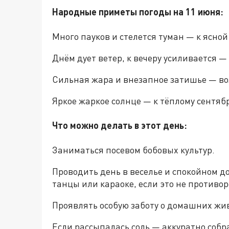
Народные приметы погоды на 11 июня:
Много пауков и стелется туман — к ясной
Днём дует ветер, к вечеру усиливается —
Сильная жара и внезапное затишье — во
Яркое жаркое солнце — к тёплому сентяб
Что можно делать в этот день:
Заниматься посевом бобовых культур.
Проводить день в веселье и спокойном д
танцы или караоке, если это не противо
Проявлять особую заботу о домашних жи
Если рассыпалась соль — аккуратно собра