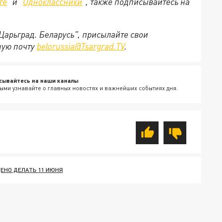
те
" и "
Одноклассники
", также подписывайтесь на
"Царьград. Беларусь", присылайте свои
ную почту
belorussia@Tsargrad.TV
.
сывайтесь на наши каналы
ыми узнавайте о главных новостях и важнейших событиях дня.
ЕНО ДЕЛАТЬ 11 ИЮНЯ