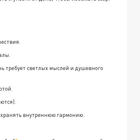
шествия.
алы.
нь требует светлых мыслей и душевного
отой.
ются).
сохранять внутреннюю гармонию.