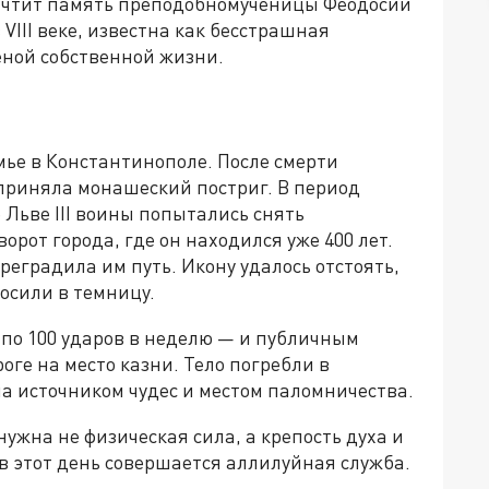
ь чтит память преподобномученицы Феодосии
VIII веке, известна как бесстрашная
ной собственной жизни.
мье в Константинополе. После смерти
приняла монашеский постриг. В период
Льве III воины попытались снять
рот города, где он находился уже 400 лет.
еградила им путь. Икону удалось отстоять,
росили в темницу.
по 100 ударов в неделю — и публичным
оге на место казни. Тело погребли в
а источником чудес и местом паломничества.
ужна не физическая сила, а крепость духа и
 в этот день совершается аллилуйная служба.