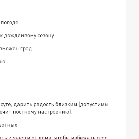
 погоде.
 к дождливому сезону.
зможен град.
рю.
осуге, дарить радость близким (допустимы
речит постному настроению).
вотных.
ть и унести от дома, чтобы избежать ссор.