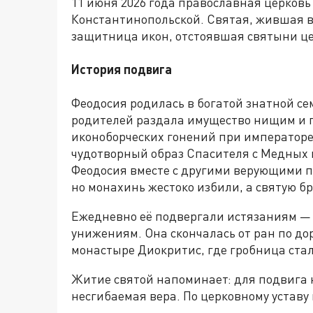
11 июня 2026 года православная церков
Константинопольской. Святая, жившая в 
защитница икон, отстоявшая святыни це
История подвига
Феодосия родилась в богатой знатной се
родителей раздала имущество нищим и 
иконоборческих гонений при императоре 
чудотворный образ Спасителя с Медных во
Феодосия вместе с другими верующими пр
но монахинь жестоко избили, а святую б
Ежедневно её подвергали истязаниям — 
унижениям. Она скончалась от ран по дор
монастыре Диокритис, где гробница стал
Житие святой напоминает: для подвига н
несгибаемая вера. По церковному уставу