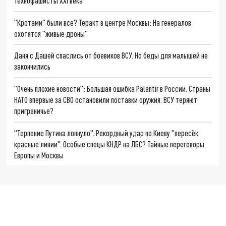
Технофашисты XXI века
"Кротами" были все? Теракт в центре Москвы: На генералов
охотятся "живые дроны"
Даня с Дашей спаслись от боевиков ВСУ. Но беды для малышей не
закончились
"Очень плохие новости": Большая ошибка Palantir в России. Страны
НАТО впервые за СВО остановили поставки оружия. ВСУ теряют
приграничье?
"Терпение Путина лопнуло". Рекордный удар по Киеву "пересёк
красные линии". Особые спецы КНДР на ЛБС? Тайные переговоры
Европы и Москвы