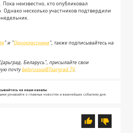
 Пока неизвестно, кто опубликовал
ю. Однако несколько участников подтвердили
онедельник.
те
" и "
Одноклассники
", также подписывайтесь на
"Царьград. Беларусь", присылайте свои
ную почту
belorussia@Tsargrad.TV
.
сывайтесь на наши каналы
ыми узнавайте о главных новостях и важнейших событиях дня.