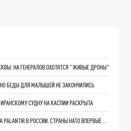
ОСКВЫ: НА ГЕНЕРАЛОВ ОХОТЯТСЯ "ЖИВЫЕ ДРОНЫ"
. НО БЕДЫ ДЛЯ МАЛЫШЕЙ НЕ ЗАКОНЧИЛИСЬ
О ИРАНСКОМУ СУДНУ НА КАСПИИ РАСКРЫТА
"ОЧЕНЬ ПЛОХИЕ НОВОСТИ": БОЛЬШАЯ ОШИБКА PALANTIR В РОССИИ. СТРАНЫ НАТО ВПЕРВЫЕ ЗА СВО ОСТАНОВИЛИ ПОСТАВКИ ОРУЖИЯ. ВСУ ТЕРЯЮТ ПРИГРАНИЧЬЕ?