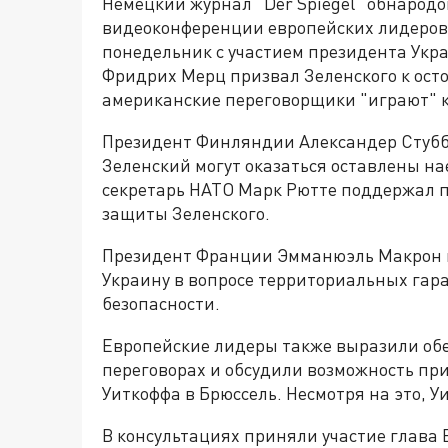
Немецкий журнал "Der Spiegel" обнарод
видеоконференции европейских лидеров 
понедельник с участием президента Укр
Фридрих Мерц призвал Зеленского к ост
американские переговорщики "играют" ка
Президент Финляндии Александер Стубб 
Зеленский могут оказаться оставлены н
секретарь НАТО Марк Рютте поддержал п
защиты Зеленского.
Президент Франции Эмманюэль Макрон в
Украину в вопросе территориальных гар
безопасности.
Европейские лидеры также выразили обе
переговорах и обсудили возможность п
Уиткоффа в Брюссель. Несмотря на это, У
В консультациях приняли участие глава 