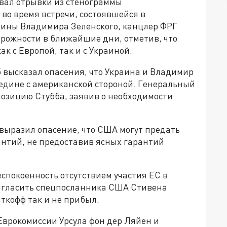
овал отрывки из стенограммы
во время встречи, состоявшейся в
аины Владимира Зеленского, канцлер ФРГ
орожности в ближайшие дни, отметив, что
к с Европой, так и с Украиной.
высказал опасения, что Украина и Владимир
аедине с американской стороной. Генеральный
озицию Стубба, заявив о необходимости
ыразил опасение, что США могут предать
антий, не предоставив ясных гарантий
спокоенность отсутствием участия ЕС в
ригласить спецпосланника США Стивена
иткофф так и не прибыл.
Еврокомиссии Урсула фон дер Ляйен и