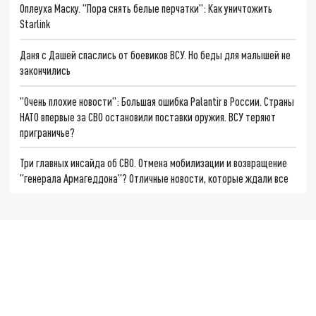
Оплеуха Маску. "Пора снять белые перчатки": Как уничтожить
Starlink
Даня с Дашей спаслись от боевиков ВСУ. Но беды для малышей не
закончились
"Очень плохие новости": Большая ошибка Palantir в России. Страны
НАТО впервые за СВО остановили поставки оружия. ВСУ теряют
приграничье?
Три главных инсайда об СВО. Отмена мобилизации и возвращение
"генерала Армагеддона"? Отличные новости, которые ждали все