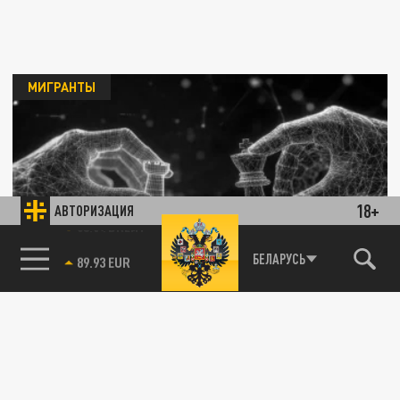
МИГРАНТЫ
18+
АВТОРИЗАЦИЯ
Сергей Собянин заявил о нехватке в Москве
500 тысяч рабочих рук
85.64 BRENT
БЕЛАРУСЬ
03 ДЕКАБРЯ 21:16
Градоначальник Москвы Сергей Собянин
озвучил острую проблему дефицита
трудовых ресурсов в столице.