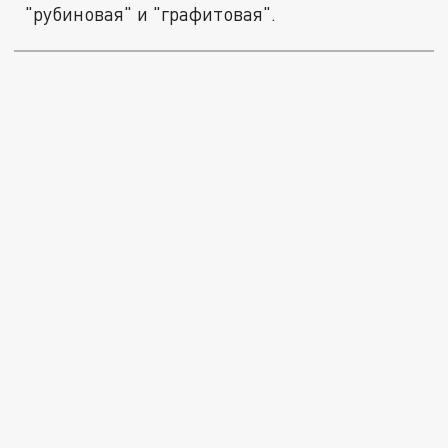
"рубиновая" и "графитовая".