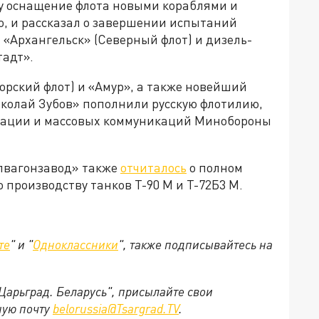
ду оснащение флота новыми кораблями и
, и рассказал о завершении испытаний
 «Архангельск» (Северный флот) и дизель-
тадт».
орский флот) и «Амур», а также новейший
иколай Зубов» пополнили русскую флотилию,
мации и массовых коммуникаций Минобороны
лвагонзавод» также
отчиталось
о полном
 производству танков Т-90 М и Т-72Б3 М.
те
" и "
Одноклассники
", также подписывайтесь на
"Царьград. Беларусь", присылайте свои
ную почту
belorussia@Tsargrad.TV
.