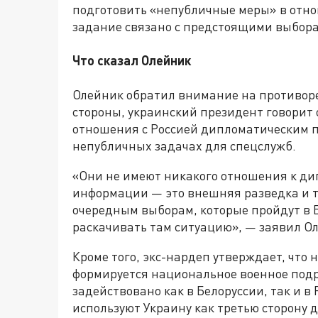
подготовить «непубличные меры» в отно
задание связано с предстоящими выбора
Что сказал Олейник
Олейник обратил внимание на противоре
стороны, украинский президент говорит 
отношения с Россией дипломатическим пу
непубличных задачах для спецслужб.
«Они не имеют никакого отношения к ди
информации — это внешняя разведка и та
очередным выборам, которые пройдут в Б
раскачивать там ситуацию», — заявил О
Кроме того, экс-нардеп утверждает, что
формируется национальное военное подра
задействовано как в Белоруссии, так и в
используют Украину как третью сторону 