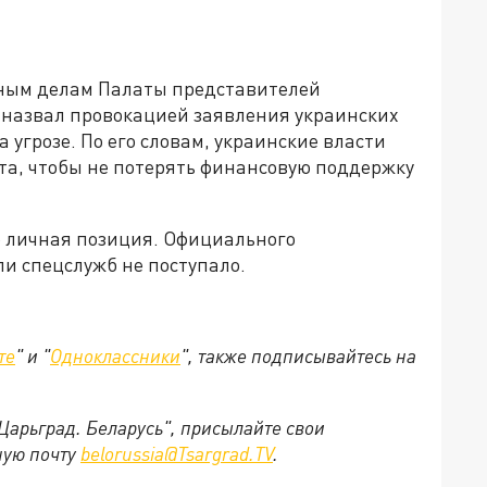
ным делам Палаты представителей
 назвал провокацией заявления украинских
 угрозе. По его словам, украинские власти
а, чтобы не потерять финансовую поддержку
о личная позиция. Официального
и спецслужб не поступало.
те
" и "
Одноклассники
", также подписывайтесь на
"Царьград. Беларусь", присылайте свои
ную почту
belorussia@Tsargrad.TV
.