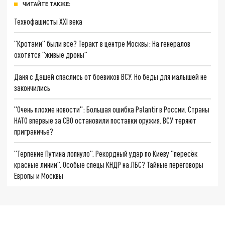
ЧИТАЙТЕ ТАКЖЕ:
Технофашисты XXI века
"Кротами" были все? Теракт в центре Москвы: На генералов
охотятся "живые дроны"
Даня с Дашей спаслись от боевиков ВСУ. Но беды для малышей не
закончились
"Очень плохие новости": Большая ошибка Palantir в России. Страны
НАТО впервые за СВО остановили поставки оружия. ВСУ теряют
приграничье?
"Терпение Путина лопнуло". Рекордный удар по Киеву "пересёк
красные линии". Особые спецы КНДР на ЛБС? Тайные переговоры
Европы и Москвы