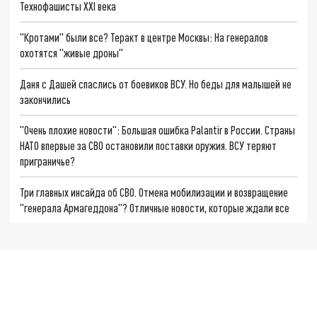
Технофашисты XXI века
"Кротами" были все? Теракт в центре Москвы: На генералов
охотятся "живые дроны"
Даня с Дашей спаслись от боевиков ВСУ. Но беды для малышей не
закончились
"Очень плохие новости": Большая ошибка Palantir в России. Страны
НАТО впервые за СВО остановили поставки оружия. ВСУ теряют
приграничье?
Три главных инсайда об СВО. Отмена мобилизации и возвращение
"генерала Армагеддона"? Отличные новости, которые ждали все